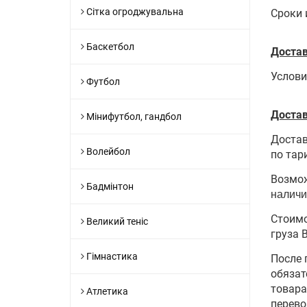
Сітка огроджувальна
Сроки 
Баскетбол
Достав
Услови
Футбол
Достав
Мінифутбол, гандбол
Достав
Волейбол
по тар
Возмож
Бадмінтон
наличи
Стоимо
Великий теніс
груза 
Гімнастика
После 
обязат
товара
Атлетика
перево