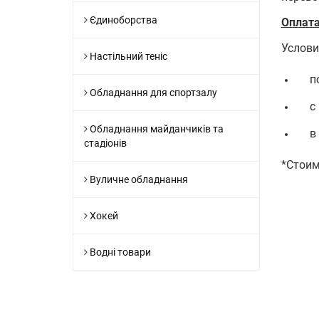
Єдиноборства
Оплат
Услови
Настільний теніс
п
Обладнання для спортзалу
с
Обладнання майданчиків та
в
стадіонів
*Стоим
Вуличне обладнання
Хокей
Водні товари