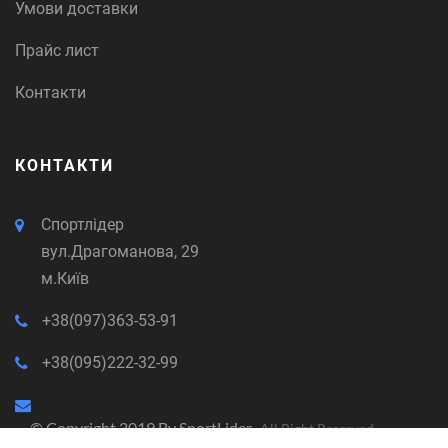
Умови доставки
Прайс лист
Контакти
КОНТАКТИ
Спортлідер
вул.Драгоманова, 29
м.Київ
+38(097)363-53-91
+38(095)222-32-99
© Copyright 2019 By
SportLider
- All Right Reserved